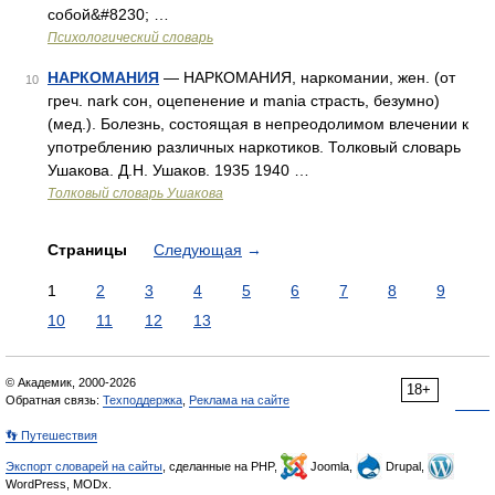
собой&#8230; …
Психологический словарь
НАРКОМАНИЯ
— НАРКОМАНИЯ, наркомании, жен. (от
10
греч. nark сон, оцепенение и mania страсть, безумно)
(мед.). Болезнь, состоящая в непреодолимом влечении к
употреблению различных наркотиков. Толковый словарь
Ушакова. Д.Н. Ушаков. 1935 1940 …
Толковый словарь Ушакова
Страницы
Следующая
→
1
2
3
4
5
6
7
8
9
10
11
12
13
© Академик, 2000-2026
18+
Обратная связь:
Техподдержка
,
Реклама на сайте
👣 Путешествия
Экспорт словарей на сайты
, сделанные на PHP,
Joomla,
Drupal,
WordPress, MODx.