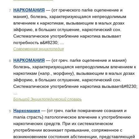
НАРКОМАНИЯ
— (от греческого narke оцепенение и
7
мания), болезнь, характеризующаяся непреодолимым
влечением к наркотикам, вызывающим в малых дозах
эйфорию, в больших оглушение, наркотический сон.
Систематическое употребление наркотика вызывает
потребность в&#8230; …
Современная энциклопедия
НАРКОМАНИЯ
— (от греч. narke оцепенение и мания)
8
болезнь, характеризующаяся непреодолимым влечением к
наркотикам (напр., морфину), вызывающим в малых дозах
эйфорию, в больших оглушение, наркотический сон.
Систематическое употребление наркотика вызывает&#8230;
…
Большой Энциклопедический словарь
Наркомания
— (от греч. narke помрачение сознания и
9
mania страсть) патологическое влечение к употреблению
наркотических средств. При их систематическом
употреблении возникает привыкание, сопряженное с
возникновением состояния абстиненции, представляющей