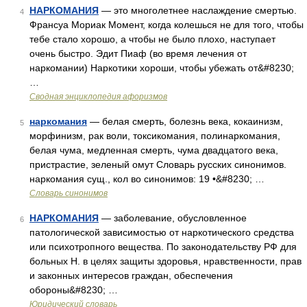
НАРКОМАНИЯ
— это многолетнее наслаждение смертью.
4
Франсуа Мориак Момент, когда колешься не для того, чтобы
тебе стало хорошо, а чтобы не было плохо, наступает
очень быстро. Эдит Пиаф (во время лечения от
наркомании) Наркотики хороши, чтобы убежать от&#8230;
…
Сводная энциклопедия афоризмов
наркомания
— белая смерть, болезнь века, кокаинизм,
5
морфинизм, рак воли, токсикомания, полинаркомания,
белая чума, медленная смерть, чума двадцатого века,
пристрастие, зеленый омут Словарь русских синонимов.
наркомания сущ., кол во синонимов: 19 •&#8230; …
Словарь синонимов
НАРКОМАНИЯ
— заболевание, обусловленное
6
патологической зависимостью от наркотического средства
или психотропного вещества. По законодательству РФ для
больных Н. в целях защиты здоровья, нравственности, прав
и законных интересов граждан, обеспечения
обороны&#8230; …
Юридический словарь