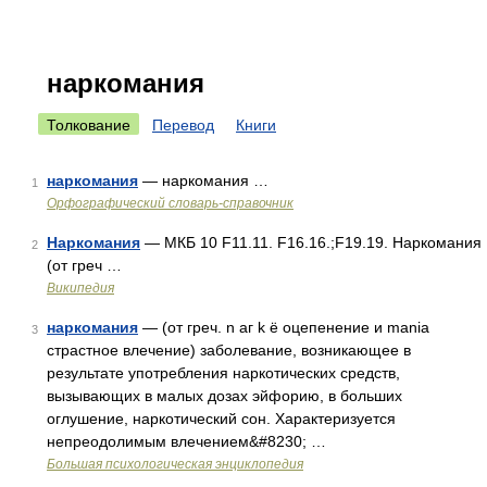
наркомания
Толкование
Перевод
Книги
наркомания
— наркомания …
1
Орфографический словарь-справочник
Наркомания
— МКБ 10 F11.11. F16.16.;F19.19. Наркомания
2
(от греч …
Википедия
наркомания
— (от греч. n аг k ё оцепенение и mania
3
страстное влечение) заболевание, возникающее в
результате употребления наркотических средств,
вызывающих в малых дозах эйфорию, в больших
оглушение, наркотический сон. Характеризуется
непреодолимым влечением&#8230; …
Большая психологическая энциклопедия